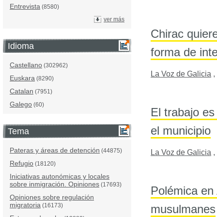
Entrevista
(8580)
ver más
Chirac quier
Idioma
forma de int
Castellano
(302962)
La Voz de Galicia
,
Euskara
(8290)
Catalan
(7951)
Galego
(60)
El trabajo es
el municipio
Tema
Pateras y áreas de detención
(44875)
La Voz de Galicia
,
Refugio
(18120)
Iniciativas autonómicas y locales
sobre inmigración. Opiniones
(17693)
Polémica en 
Opiniones sobre regulación
migratoria
(16173)
musulmanes