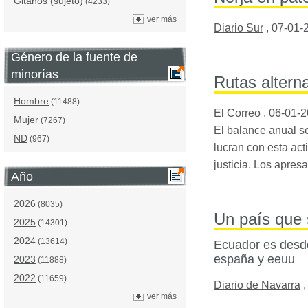
Gitanos (sujeto)
(4233)
ver más
Diario Sur
,
07-01-
Género de la fuente de
minorías
Rutas alterna
Hombre
(11488)
El Correo
,
06-01-
Mujer
(7267)
El balance anual s
ND
(967)
lucran con esta act
justicia. Los apre
Año
2026
(8035)
Un país que 
2025
(14301)
2024
(13614)
Ecuador es desde
españa y eeuu
2023
(11888)
2022
(11659)
Diario de Navarra
ver más