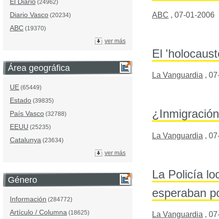
El Diario
(24962)
ABC
,
07-01-2006
Diario Vasco
(20234)
ABC
(19370)
ver más
El 'holocaust
Área geográfica
La Vanguardia
,
07
UE
(65449)
Estado
(39835)
¿Inmigración
País Vasco
(32788)
EEUU
(25235)
La Vanguardia
,
07
Catalunya
(23634)
ver más
La Policía l
Género
esperaban po
Información
(284772)
Artículo / Columna
(18625)
La Vanguardia
,
07