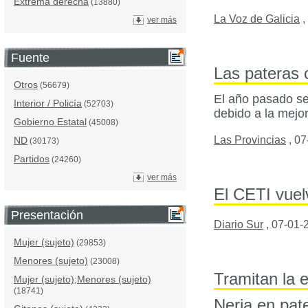
Extrema derecha
(13880)
La Voz de Galicia
,
ver más
Fuente
Las pateras
Otros
(56679)
El año pasado se
Interior / Policía
(52703)
debido a la mejo
Gobierno Estatal
(45008)
Las Provincias
,
07
ND
(30173)
Partidos
(24260)
ver más
El CETI vuel
Presentación
Diario Sur
,
07-01-
Mujer (sujeto)
(29853)
Menores (sujeto)
(23008)
Tramitan la 
Mujer (sujeto);Menores (sujeto)
(18741)
Nerja en pat