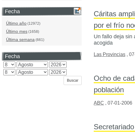
Fecha
Cáritas amplí
Último año
por el frío n
(12972)
Último mes
(1658)
Un fallo deja sin
Última semana
(661)
acogida
Las Provincias
,
07
Fecha
Ocho de cada
población
ABC
,
07-01-2006
Secretariad