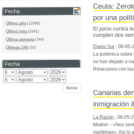
Ceuta: Zerolo
Fecha
por una polít
Último año
(12968)
El juicio contra 
Último mes
(1641)
cumplen dos sema
Última semana
(744)
Diario Sur
,
08-05-
Últimas 24h
(35)
La polémica sobre l
no han dejado a nad
Fecha
Relaciones con la
Canarias den
inmigración i
La Razón
,
08-05-
Madrid – «Nos senti
marítimas». Así lo 