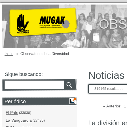
OBS
Inicio
»
Observatorio de la Diversidad
Noticias
Sigue buscando:
319165 resultados
Periódico
« Anterior
1
El País
(33030)
La Vanguardia
(27435)
La división e