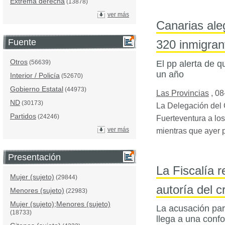
Extrema derecha
(13878)
ver más
Canarias ale
Fuente
320 inmigran
Otros
El pp alerta de q
(56639)
un año
Interior / Policía
(52670)
Gobierno Estatal
(44973)
Las Provincias
,
08
ND
(30173)
La Delegación del 
Partidos
(24246)
Fuerteventura a los
ver más
mientras que ayer 
Presentación
La Fiscalía 
Mujer (sujeto)
(29844)
autoría del 
Menores (sujeto)
(22983)
Mujer (sujeto);Menores (sujeto)
La acusación part
(18733)
llega a una confo