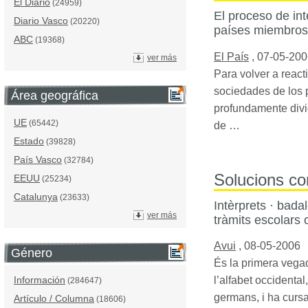
El Diario
(24959)
El proceso de int
Diario Vasco
(20220)
países miembros
ABC
(19368)
El País
,
07-05-200
ver más
Para volver a reac
sociedades de los 
Área geográfica
profundamente divid
UE
(65442)
de …
Estado
(39828)
País Vasco
(32784)
Solucions co
EEUU
(25234)
Catalunya
(23633)
Intèrprets · bada
ver más
tràmits escolars 
Avui
,
08-05-2006
Género
És la primera vegad
Información
l’alfabet occidenta
(284647)
germans, i ha cursa
Artículo / Columna
(18606)