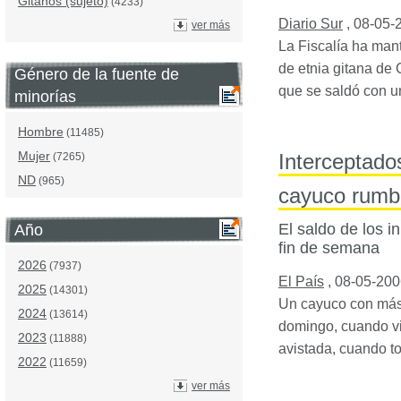
Gitanos (sujeto)
(4233)
Diario Sur
,
08-05-
ver más
La Fiscalía ha man
de etnia gitana de
Género de la fuente de
que se saldó con u
minorías
Hombre
(11485)
Mujer
Interceptado
(7265)
ND
(965)
cayuco rumb
El saldo de los 
Año
fin de semana
2026
(7937)
El País
,
08-05-200
2025
(14301)
Un cayuco con más d
2024
(13614)
domingo, cuando vi
2023
(11888)
avistada, cuando to
2022
(11659)
ver más