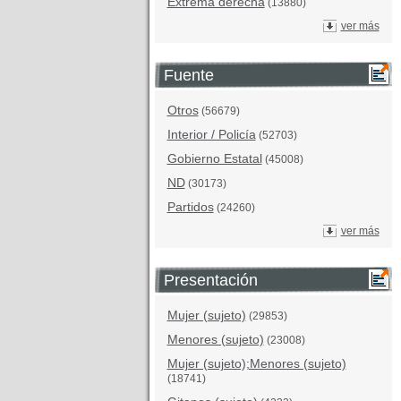
Extrema derecha
(13880)
ver más
Fuente
Otros
(56679)
Interior / Policía
(52703)
Gobierno Estatal
(45008)
ND
(30173)
Partidos
(24260)
ver más
Presentación
Mujer (sujeto)
(29853)
Menores (sujeto)
(23008)
Mujer (sujeto);Menores (sujeto)
(18741)