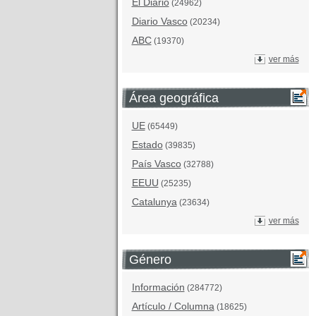
El Diario
(24962)
Diario Vasco
(20234)
ABC
(19370)
ver más
Área geográfica
UE
(65449)
Estado
(39835)
País Vasco
(32788)
EEUU
(25235)
Catalunya
(23634)
ver más
Género
Información
(284772)
Artículo / Columna
(18625)