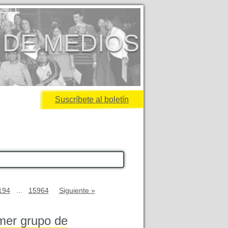
 DE MEDIOS
Suscríbete al boletín
194
...
15964
Siguiente »
mer grupo de