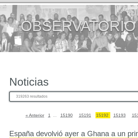
OBSERVATORIO
Noticias
319263 resultados
« Anterior
1
...
15190
15191
15192
15193
15
España devolvió ayer a Ghana a un pri