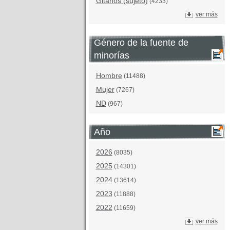
Gitanos (sujeto)
(4233)
ver más
Género de la fuente de
minorías
Hombre
(11488)
Mujer
(7267)
ND
(967)
Año
2026
(8035)
2025
(14301)
2024
(13614)
2023
(11888)
2022
(11659)
ver más