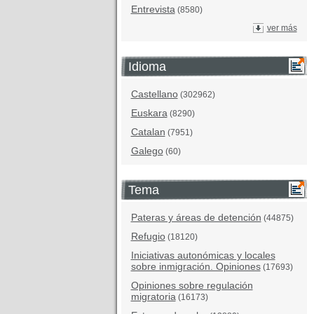
Entrevista
(8580)
ver más
Idioma
Castellano
(302962)
Euskara
(8290)
Catalan
(7951)
Galego
(60)
Tema
Pateras y áreas de detención
(44875)
Refugio
(18120)
Iniciativas autonómicas y locales
sobre inmigración. Opiniones
(17693)
Opiniones sobre regulación
migratoria
(16173)