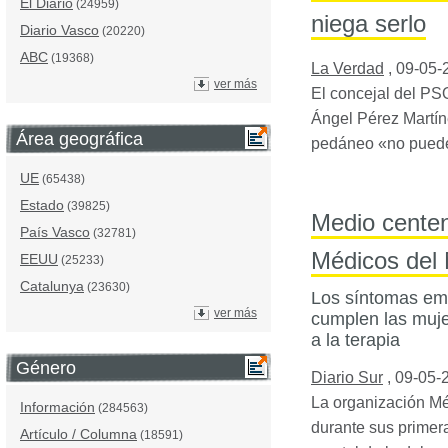
El Diario
(24959)
niega serlo
Diario Vasco
(20220)
ABC
(19368)
La Verdad
,
09-05-
ver más
El concejal del
PS
Ángel Pérez Martíne
Área geográfica
pedáneo «no puede
UE
(65438)
Estado
(39825)
Medio centen
País Vasco
(32781)
Médicos del
EEUU
(25233)
Catalunya
(23630)
Los síntomas emp
ver más
cumplen las muje
a la terapia
Género
Diario Sur
,
09-05-
La organización Méd
Información
(284563)
durante sus primer
Artículo / Columna
(18591)