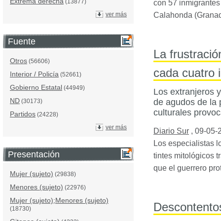
Extrema derecha
(13877)
con 57 inmigrantes 
ver más
Calahonda (Granada
Fuente
La frustraci
Otros
(56606)
cada cuatro 
Interior / Policía
(52661)
Gobierno Estatal
(44949)
Los extranjeros 
ND
de agudos de la p
(30173)
culturales provoc
Partidos
(24228)
ver más
Diario Sur
,
09-05-
Los especialistas 
Presentación
tintes mitológicos 
que el guerrero pr
Mujer (sujeto)
(29838)
Menores (sujeto)
(22976)
Mujer (sujeto);Menores (sujeto)
Descontentos
(18730)