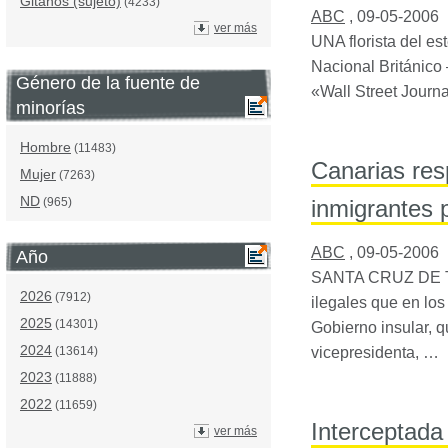
Gitanos (sujeto)
(4233)
ABC
,
09-05-2006
ver más
UNA
florista del e
Nacional Británico 
Género de la fuente de
«Wall Street Journ
minorías
Hombre
(11483)
Canarias res
Mujer
(7263)
ND
inmigrantes 
(965)
ABC
,
09-05-2006
Año
SANTA
CRUZ
DE
2026
(7912)
ilegales que en los
2025
(14301)
Gobierno insular, 
2024
(13614)
vicepresidenta, …
2023
(11888)
2022
(11659)
Interceptada 
ver más