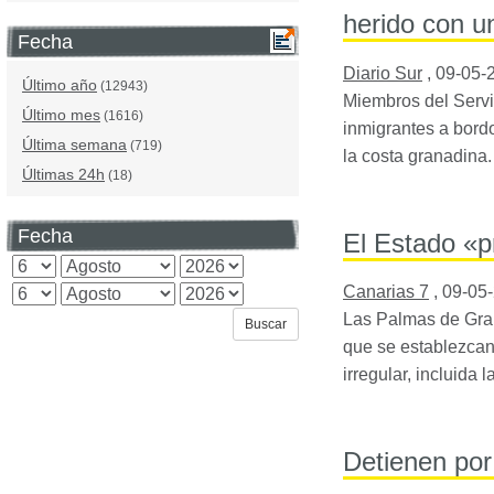
herido con u
Fecha
Diario Sur
,
09-05-
Último año
(12943)
Miembros del Servic
Último mes
(1616)
inmigrantes a bordo
Última semana
(719)
la costa granadina
Últimas 24h
(18)
Fecha
El Estado «p
Canarias 7
,
09-05
Las Palmas de Gra
que se establezcan 
irregular, incluida
Detienen por