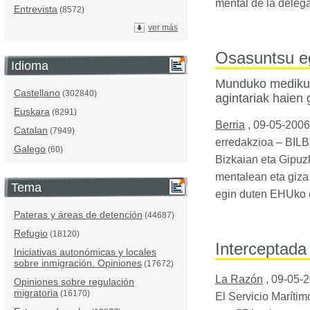
mental de la deleg
Entrevista
(8572)
ver más
Osasuntsu eg
Idioma
Munduko medikuek
Castellano
(302840)
agintariak haien
Euskara
(8291)
Berria
,
09-05-2006
Catalan
(7949)
erredakzioa –
BIL
Galego
(60)
Bizkaian eta Gipuzk
mentalean eta giza
Tema
egin duten EHUko 
Pateras y áreas de detención
(44687)
Refugio
(18120)
Interceptada
Iniciativas autonómicas y locales
sobre inmigración. Opiniones
(17672)
La Razón
,
09-05-
Opiniones sobre regulación
migratoria
(16170)
El Servicio Maríti