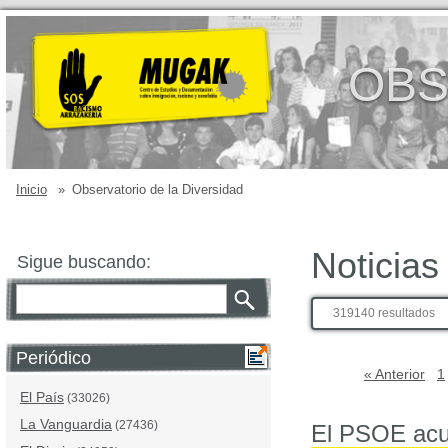
OBS
Inicio
»
Observatorio de la Diversidad
Noticias
Sigue buscando:
319140 resultados
Periódico
« Anterior
1
El País
(33026)
La Vanguardia
(27436)
El PSOE acus