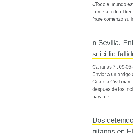
«Todo el mundo est
frontera todo el t
frase comenzó su i
n Sevilla. E
suicidio falli
Canarias 7
,
09-05
Enviar a un amigo 
Guardia Civil manti
después de los inc
paya del …
Dos detenidos
gitanos en E