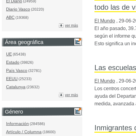
El Diario
(24959)
todo las de v
Diario Vasco
(20220)
ABC
(19368)
El Mundo
,
29-06-
ver más
El año pasado, 39.
según el informe qu
Área geográfica
Esto significa un 
UE
(65438)
Estado
(39826)
Las escuelas
País Vasco
(32781)
EEUU
(25233)
El Mundo
,
29-06-
Catalunya
(23632)
Los centros concer
ver más
ayuda del Departam
medida, avanzada a
Género
Información
(284586)
Inmigrantes 
Artículo / Columna
(18600)