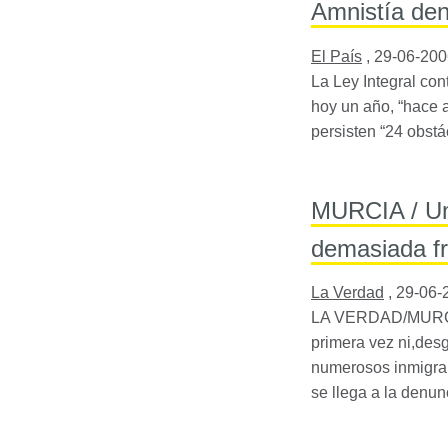
Amnistía den
El País
,
29-06-200
La Ley Integral co
hoy un año, “hace a
persisten “24 obst
MURCIA / Una
demasiada f
La Verdad
,
29-06-
LA
VERDAD
/
MUR
primera vez ni,des
numerosos inmigran
se llega a la denu