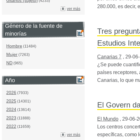
Gitanos (sujeto)
(4233)
280.000, es decir, 
ver más
Género de la fuente de
Tres pregunta
minorías
Estudios Int
Hombre
(11484)
Mujer
(7263)
Canarias 7
,
29-06
ND
(965)
¿Se puede cuantific
países receptores,
Año
Canarias, lo que m
2026
(7933)
2025
(14301)
El Govern da
2024
(13614)
2023
(11888)
El Mundo
,
29-06-
2022
Los centros concer
(11659)
específicas, como 
ver más