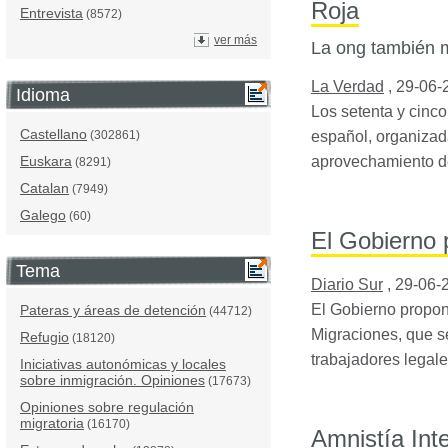
Roja
Entrevista
(8572)
ver más
La ong también m
La Verdad
,
29-06-
Idioma
Los setenta y cinco
Castellano
español, organizad
(302861)
aprovechamiento de
Euskara
(8291)
Catalan
(7949)
Galego
(60)
El Gobierno 
Tema
Diario Sur
,
29-06-
El Gobierno propon
Pateras y áreas de detención
(44712)
Migraciones, que se
Refugio
(18120)
trabajadores legal
Iniciativas autonómicas y locales
sobre inmigración. Opiniones
(17673)
Opiniones sobre regulación
migratoria
(16170)
Amnistía Int