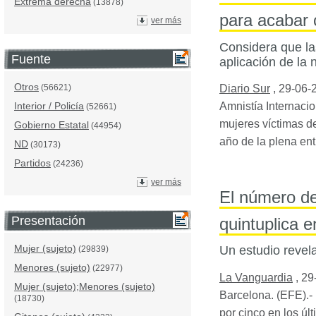
Extrema derecha
(13878)
para acabar c
ver más
Considera que la
Fuente
aplicación de la 
Otros
Diario Sur
,
29-06-
(56621)
Amnistía Internaci
Interior / Policía
(52661)
mujeres víctimas d
Gobierno Estatal
(44954)
año de la plena ent
ND
(30173)
Partidos
(24236)
ver más
El número d
Presentación
quintuplica e
Mujer (sujeto)
Un estudio revel
(29839)
Menores (sujeto)
(22977)
La Vanguardia
,
29
Mujer (sujeto);Menores (sujeto)
Barcelona. (
EFE
).
(18730)
por cinco en los úl