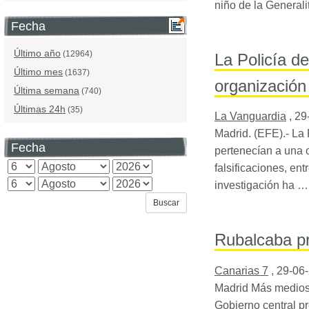
niño de la Generali
Fecha
Último año
(12964)
La Policía d
Último mes
(1637)
organización 
Última semana
(740)
Últimas 24h
(35)
La Vanguardia
,
29
Madrid. (
EFE
).- L
Fecha
pertenecían a una 
falsificaciones, ent
investigación ha …
Rubalcaba pr
Canarias 7
,
29-06
Madrid Más medios 
Gobierno central pr