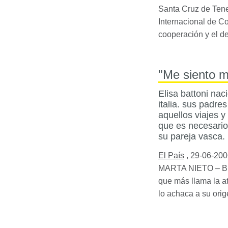
Santa Cruz de Tene
Internacional de C
cooperación y el de
"Me siento m
Elisa battoni nac
italia. sus padr
aquellos viajes y
que es necesario
su pareja vasca.
El País
,
29-06-200
MARTA
NIETO
– B
que más llama la at
lo achaca a su orig