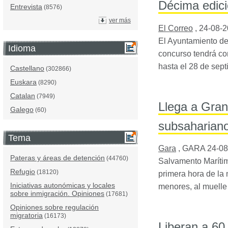
Décima edici
Entrevista
(8576)
ver más
El Correo
,
24-08-
El Ayuntamiento de
Idioma
concurso tendrá co
hasta el 28 de sep
Castellano
(302866)
Euskara
(8290)
Catalan
(7949)
Llega a Gran
Galego
(60)
subsaharian
Tema
Gara
,
GARA
24-08
Pateras y áreas de detención
(44760)
Salvamento Marítim
Refugio
(18120)
primera hora de la
Iniciativas autonómicas y locales
menores, al muelle
sobre inmigración. Opiniones
(17681)
Opiniones sobre regulación
migratoria
(16173)
Liberan a 60