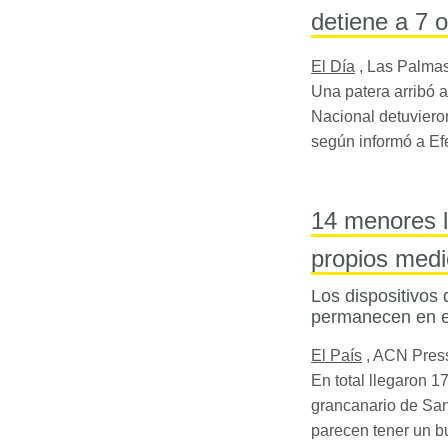
detiene a 7 
El Día
,
Las Palmas
Una patera arribó a
Nacional detuviero
según informó a Ef
14 menores l
propios med
Los dispositivos d
permanecen en el
El País
,
ACN Press
En total llegaron 1
grancanario de San
parecen tener un bu