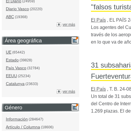
El Diario
(24959)
"falsos turist
Diario Vasco
(20220)
ABC
(19368)
El País
,
EL PAÍS
2
ver más
Los agentes del Cu
través de los aerop
Área geográfica
en lo que va de año
UE
(65442)
Estado
(39828)
31 subsahari
País Vasco
(32784)
Fuerteventur
EEUU
(25234)
Catalunya
(23633)
El País
,
T. B.
24-0
ver más
Un total de 31 sub
del Centro de Inter
Género
1.269 plazas. El d
Información
(284647)
Artículo / Columna
(18606)