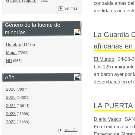
Gitanos (sujeto)
(4233)
contraída antes del
ver más
medida es un gest
Género de la fuente de
minorías
La Guardia C
africanas en
Hombre
(11485)
Mujer
(7265)
El Mundo
,
24-08-
ND
(965)
Los 125 inmigrante
arribaron ayer por 
Año
desembarcó en el 
2026
(7937)
2025
(14301)
LA PUERTA
2024
(13614)
2023
(11888)
Diario Vasco
,
SAN
2022
(11659)
En el extremo sur 
ver más
Estrecho de Gibralt