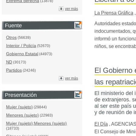
Extrema derecha
(13878)
ver más
La Prensa Gráfica
Autoridades estado
Fuente
indocumentados, qu
Otros
(56639)
informó un funcion
Interior / Policía
niños, se encontr
(52670)
Gobierno Estatal
(44973)
ND
(30173)
El Gobierno 
Partidos
(24246)
ver más
las repatriac
El ministerio del 
Presentación
de extranjeros. s
al ser este país 
Mujer (sujeto)
(29844)
y de reunión de i
Menores (sujeto)
(22983)
Mujer (sujeto);Menores (sujeto)
El Día
,
AGENCIAS,
(18733)
El Consejo de Mini