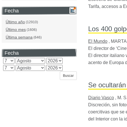
Tarifa, accesos a 
Fecha
Último año
(12910)
Los 400 golp
Último mes
(1606)
Última semana
(646)
El Mundo
,
MARTA 
El director de ‘Cin
Fecha
El director italian
acento de Europa d
Se ocultarán
Diario Vasco
,
M. S.
Discreción, sin fot
coercitivas que se
del Interior con la