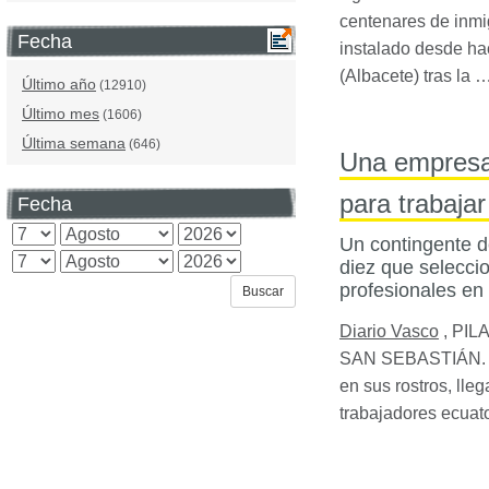
centenares de inm
Fecha
instalado desde ha
(Albacete) tras la 
Último año
(12910)
Último mes
(1606)
Última semana
(646)
Una empresa 
para trabajar
Fecha
Un contingente d
diez que selecci
profesionales en 
Diario Vasco
,
PIL
SAN
SEBASTIÁN. DV
en sus rostros, lle
trabajadores ecuat