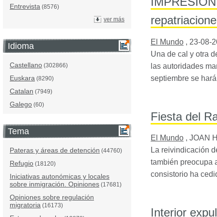
IMPRESIONES:
Entrevista
(8576)
repatriacion
ver más
El Mundo
,
23-08-
Idioma
Una de cal y otra 
Castellano
las autoridades mar
(302866)
septiembre se hará
Euskara
(8290)
Catalan
(7949)
Galego
(60)
Fiesta del 
Tema
El Mundo
,
JOAN 
La reivindicación 
Pateras y áreas de detención
(44760)
también preocupa a 
Refugio
(18120)
consistorio ha ce
Iniciativas autonómicas y locales
sobre inmigración. Opiniones
(17681)
Opiniones sobre regulación
migratoria
(16173)
Interior expu