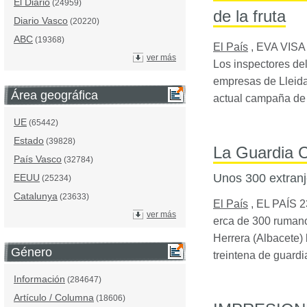
El Diario
(24959)
de la fruta
Diario Vasco
(20220)
ABC
(19368)
El País
,
EVA VISA
ver más
Los inspectores de
empresas de Lleida,
Área geográfica
actual campaña de l
UE
(65442)
Estado
(39828)
La Guardia C
País Vasco
(32784)
Unos 300 extranje
EEUU
(25234)
Catalunya
(23633)
El País
,
EL PAÍS
2
ver más
erca de 300 ruman
Herrera (Albacete)
Género
treintena de guard
Información
(284647)
Artículo / Columna
(18606)