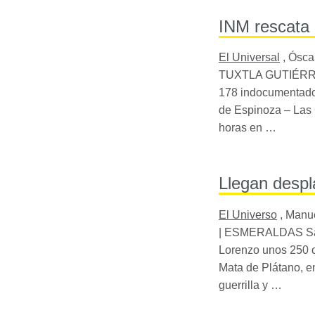
INM rescata 
El Universal
,
Óscar
TUXTLA
GUTIÉRREZ,
178 indocumentados
de Espinoza – Las 
horas en …
Llegan desp
El Universo
,
Manue
|
ESMERALDAS
Sa
Lorenzo unos 250 
Mata de Plátano, en
guerrilla y …