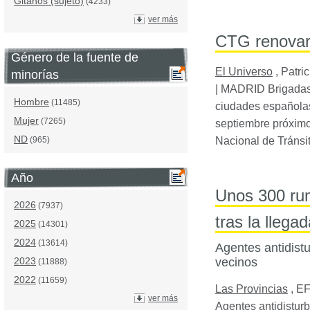
Gitanos (sujeto)
(4233)
ver más
CTG renovará
Género de la fuente de
El Universo
,
Patric
minorías
|
MADRID
Brigadas
Hombre
(11485)
ciudades españolas
Mujer
(7265)
septiembre próximo
ND
(965)
Nacional de Tránsit
Año
Unos 300 ru
2026
(7937)
tras la llega
2025
(14301)
2024
(13614)
Agentes antidistu
2023
vecinos
(11888)
2022
(11659)
Las Provincias
,
E
ver más
Agentes antidisturb