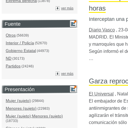
Extrema derecha
(13878)
horas
ver más
Interceptan una 
Fuente
Diario Vasco
,
23-0
Otros
(56639)
MADRID. El Ministe
Interior / Policía
(52670)
y marroquíes que h
Gobierno Estatal
Según informó el d
(44973)
…
ND
(30173)
Partidos
(24246)
ver más
Garza reproch
Presentación
El Universal
,
Nata
Mujer (sujeto)
El embajador de Es
(29844)
antiinmigrantes de 
Menores (sujeto)
(22983)
agilizarán el trán
Mujer (sujeto);Menores (sujeto)
(18733)
comunicación sólo