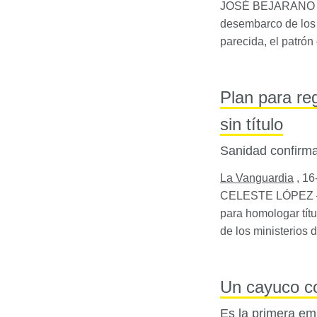
JOSÉ
BEJARANO
desembarco de los 
parecida, el patró
Plan para reg
sin título
Sanidad confirma
La Vanguardia
,
16
CELESTE
LÓPEZ – 
para homologar tít
de los ministerios
Un cayuco co
Es la primera e