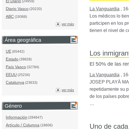
El Diario
(24959)
La Vanguardia
,
16
Diario Vasco
(20220)
Los médicos lo tien
ABC
(19368)
participen en los 
ver más
tienen el nivel de 
Área geográfica
UE
Los inmigran
(65442)
Estado
(39828)
El 50% de las rem
País Vasco
(32784)
EEUU
La Vanguardia
,
16
(25234)
JOSEP
PLAYÀ
MA
Catalunya
(23633)
repetidamente su pr
ver más
de los países pobre
…
Género
Información
(284647)
Uno de cada 
Artículo / Columna
(18606)