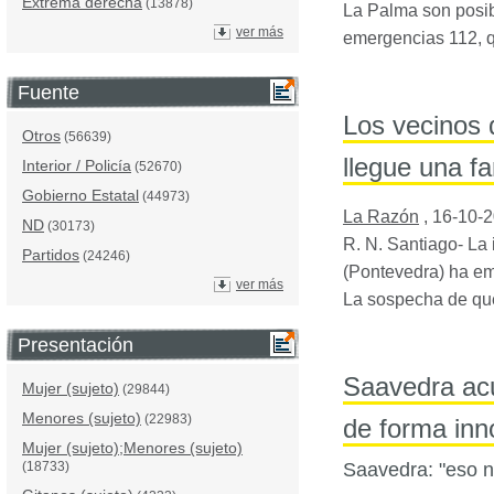
Extrema derecha
(13878)
La Palma son posib
ver más
emergencias 112, 
Fuente
Los vecinos 
Otros
(56639)
llegue una fa
Interior / Policía
(52670)
Gobierno Estatal
(44973)
La Razón
,
16-10-
ND
(30173)
R. N. Santiago- La 
Partidos
(24246)
(Pontevedra) ha em
ver más
La sospecha de que
Presentación
Saavedra acu
Mujer (sujeto)
(29844)
Menores (sujeto)
(22983)
de forma inno
Mujer (sujeto);Menores (sujeto)
(18733)
Saavedra: "eso n