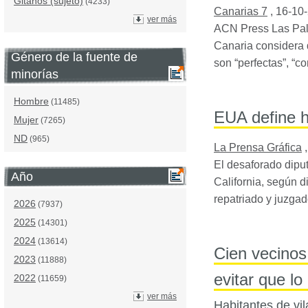
Gitanos (sujeto)
(4233)
Canarias 7
,
16-10
ver más
ACN
Press Las Pal
Canaria considera q
Género de la fuente de
son “perfectas”, “c
minorías
Hombre
(11485)
EUA define h
Mujer
(7265)
ND
(965)
La Prensa Gráfica
El desaforado dipu
Año
California, según d
repatriado y juzgad
2026
(7937)
2025
(14301)
2024
(13614)
Cien vecinos
2023
(11888)
evitar que lo
2022
(11659)
ver más
Habitantes de vi