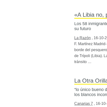
«A Libia no, 
Los 58 inmigrant
su futuro
La Razón
,
16-10-
F. Martínez Madrid
borde del pesquero
de Trípoli (Libia).
tránsito …
La Otra Oril
"lo único bueno 
los blancos inco
Canarias 7
,
16-10