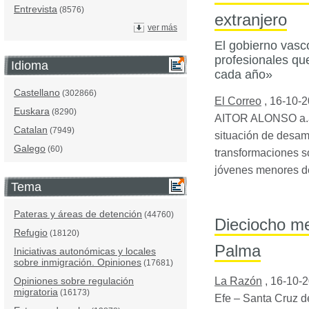
Entrevista
(8576)
extranjero
ver más
El gobierno vasco
profesionales que
Idioma
cada año»
Castellano
(302866)
El Correo
,
16-10-
Euskara
(8290)
AITOR
ALONSO
a.
Catalan
(7949)
situación de desam
Galego
(60)
transformaciones so
jóvenes menores 
Tema
Pateras y áreas de detención
(44760)
Dieciocho me
Refugio
(18120)
Palma
Iniciativas autonómicas y locales
sobre inmigración. Opiniones
(17681)
Opiniones sobre regulación
La Razón
,
16-10-
migratoria
(16173)
Efe – Santa Cruz d