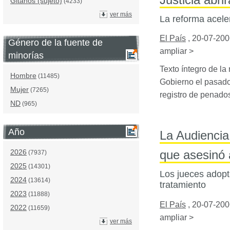
Gitanos (sujeto)
(4233)
ver más
La reforma acele
El País
,
20-07-200
Género de la fuente de
ampliar >
minorías
Texto íntegro de la
Hombre
(11485)
Gobierno el pasado 
Mujer
(7265)
registro de penado
ND
(965)
Año
La Audiencia
2026
que asesinó 
(7937)
2025
(14301)
Los jueces adoptan
2024
(13614)
tratamiento
2023
(11888)
El País
,
20-07-200
2022
(11659)
ampliar >
ver más