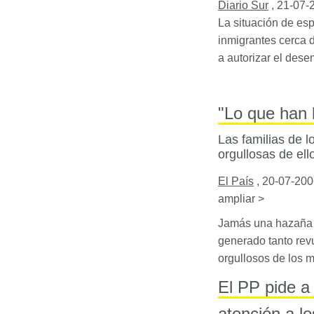
Diario Sur
,
21-07-
La situación de es
inmigrantes cerca d
a autorizar el dese
"Lo que han 
Las familias de l
orgullosas de ell
El País
,
20-07-200
ampliar >
Jamás una hazaña d
generado tanto revu
orgullosos de los 
El PP pide a
atención a l