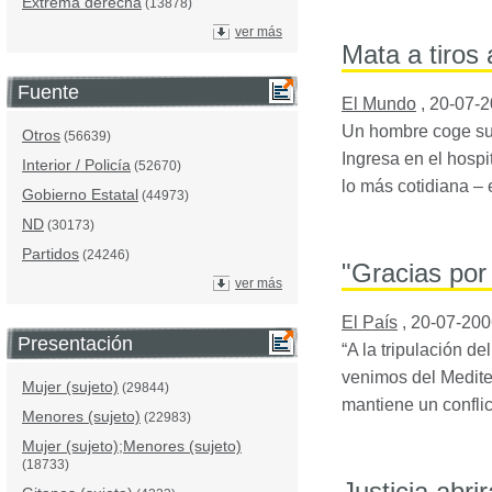
Extrema derecha
(13878)
ver más
Mata a tiros 
Fuente
El Mundo
,
20-07-
Un hombre coge su 
Otros
(56639)
Ingresa en el hospi
Interior / Policía
(52670)
lo más cotidiana – 
Gobierno Estatal
(44973)
ND
(30173)
Partidos
(24246)
"Gracias por
ver más
El País
,
20-07-200
Presentación
“A la tripulación d
venimos del Mediter
Mujer (sujeto)
(29844)
mantiene un confli
Menores (sujeto)
(22983)
Mujer (sujeto);Menores (sujeto)
(18733)
Justicia abri