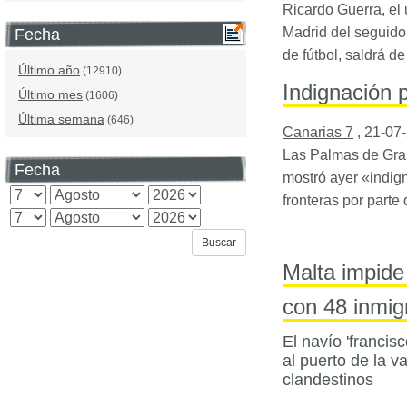
Ricardo Guerra, el 
Madrid del seguidor
Fecha
de fútbol, saldrá d
Último año
(12910)
Indignación p
Último mes
(1606)
Última semana
(646)
Canarias 7
,
21-07
Las Palmas de Gran
Fecha
mostró ayer «indign
fronteras por parte
Malta impide
con 48 inmig
El navío 'francis
al puerto de la v
clandestinos