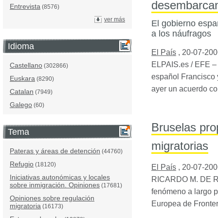
desembarcan
Entrevista
(8576)
ver más
El gobierno espa
a los náufragos
Idioma
El País
,
20-07-200
ELPAIS
.es /
EFE
– 
Castellano
(302866)
español Francisco
Euskara
(8290)
ayer un acuerdo co
Catalan
(7949)
Galego
(60)
Bruselas pro
Tema
migratorias
Pateras y áreas de detención
(44760)
Refugio
(18120)
El País
,
20-07-200
Iniciativas autonómicas y locales
RICARDO
M. DE
sobre inmigración. Opiniones
(17681)
fenómeno a largo p
Opiniones sobre regulación
Europea de Fronter
migratoria
(16173)