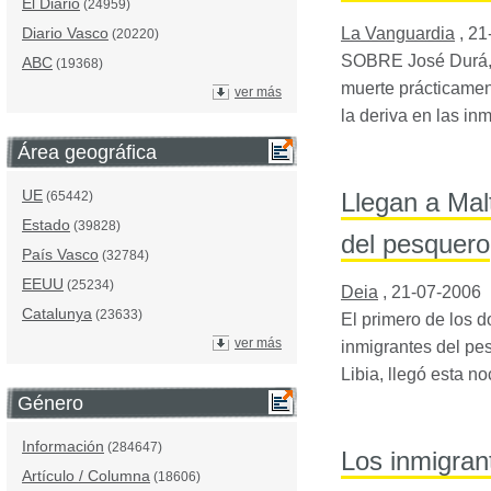
El Diario
(24959)
La Vanguardia
,
21
Diario Vasco
(20220)
SOBRE
José Durá,
ABC
(19368)
muerte prácticamen
ver más
la deriva en las in
Área geográfica
UE
Llegan a Mal
(65442)
Estado
(39828)
del pesquero
País Vasco
(32784)
EEUU
(25234)
Deia
,
21-07-2006
Catalunya
(23633)
El primero de los d
ver más
inmigrantes del pes
Libia, llegó esta n
Género
Información
(284647)
Los inmigran
Artículo / Columna
(18606)