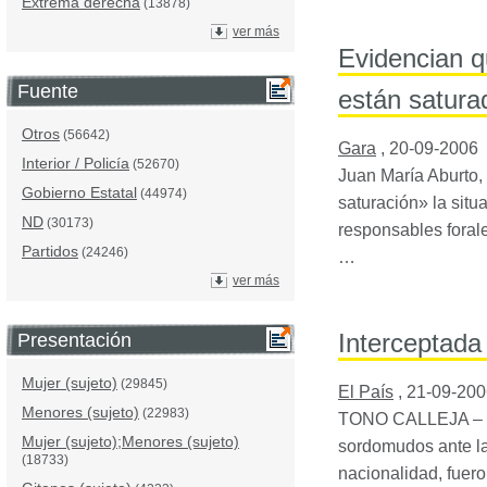
Extrema derecha
(13878)
ver más
Evidencian q
Fuente
están satura
Otros
(56642)
Gara
,
20-09-2006
Interior / Policía
(52670)
Juan María Aburto,
Gobierno Estatal
(44974)
saturación» la situ
ND
(30173)
responsables forale
Partidos
(24246)
…
ver más
Interceptada
Presentación
Mujer (sujeto)
(29845)
El País
,
21-09-200
Menores (sujeto)
(22983)
TONO
CALLEJA
– 
Mujer (sujeto);Menores (sujeto)
sordomudos ante la 
(18733)
nacionalidad, fuero