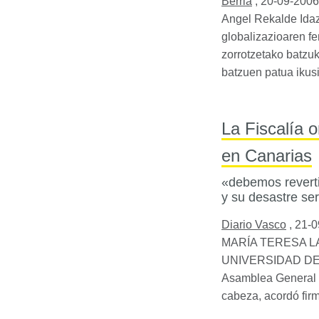
Berria
,
20-09-2006
Angel Rekalde Idaz
globalizazioaren f
zorrotzetako batzuk
batzuen patua ikusi
La Fiscalía 
en Canarias
«debemos reverti
y su desastre se
Diario Vasco
,
21-0
MARÍA
TERESA
L
UNIVERSIDAD
D
Asamblea General d
cabeza, acordó fir