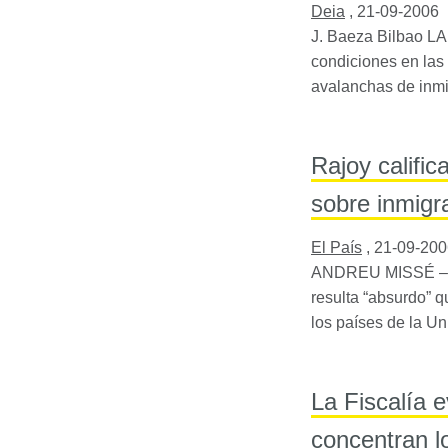
Deia
,
21-09-2006
J. Baeza Bilbao L
condiciones en las 
avalanchas de inmi
Rajoy califi
sobre inmigr
El País
,
21-09-200
ANDREU
MISSÉ – B
resulta “absurdo” 
los países de la U
La Fiscalía e
concentran lo