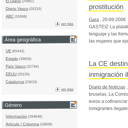
El Diario
(24961)
prostitución
Diario Vasco
(20233)
ABC
(19368)
Gara
,
20-09-2006
ver más
GASTEIZ
La plataf
lenguaje y las for
Área geográfica
las mujeres que eje
UE
(65443)
Estado
(39828)
La CE destina
País Vasco
(32784)
inmigración i
EEUU
(25235)
Catalunya
(23633)
Diario de Noticias
ver más
bruselas. La Comis
euros a cofinanciar
Género
inmigrantes ilegal
Información
(284648)
Artículo / Columna
(18608)