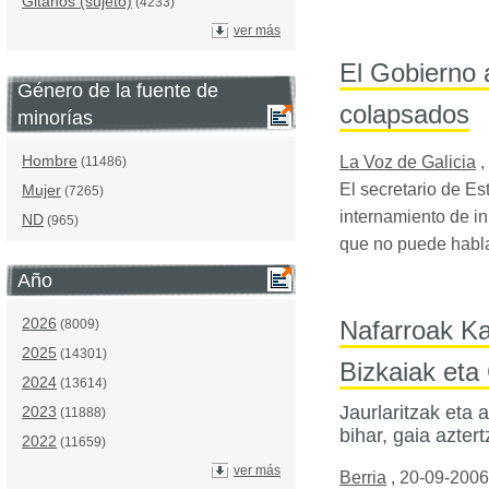
Gitanos (sujeto)
(4233)
ver más
El Gobierno 
Género de la fuente de
colapsados
minorías
Hombre
La Voz de Galicia
,
(11486)
El secretario de E
Mujer
(7265)
internamiento de i
ND
(965)
que no puede habla
Año
2026
Nafarroak Ka
(8009)
2025
(14301)
Bizkaiak eta
2024
(13614)
Jaurlaritzak eta 
2023
(11888)
bihar, gaia azter
2022
(11659)
ver más
Berria
,
20-09-2006