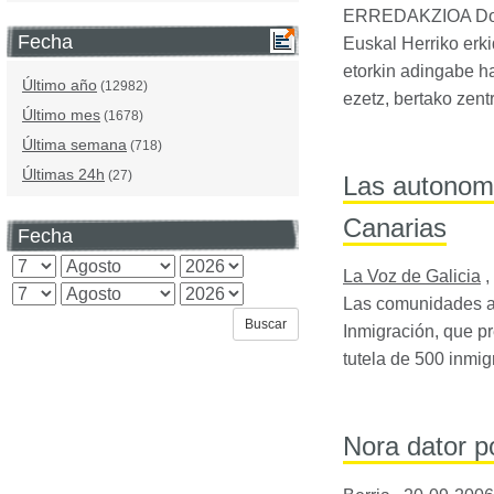
ERREDAKZIOA
Do
Fecha
Euskal Herriko erk
etorkin adingabe ha
Último año
(12982)
ezetz, bertako zen
Último mes
(1678)
Última semana
(718)
Últimas 24h
(27)
Las autonomí
Canarias
Fecha
La Voz de Galicia
,
Las comunidades au
Inmigración, que pr
tutela de 500 inmi
Nora dator p