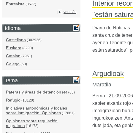
Interior rec
Entrevista
(8577)
ver más
"están satur
Diario de Noticias
Idioma
santa cruz de tene
Castellano
(302936)
ayer en Tenerife q
Euskara
(8290)
están saturados”, 
Catalan
(7951)
Galego
(60)
Argudioak
Tema
Maratila
Pateras y áreas de detención
(44763)
Berria
,
21-09-2006
Refugio
(18120)
xabier etxaniz rojo
Iniciativas autonómicas y locales
immigrazioari buruz
sobre inmigración. Opiniones
(17681)
ingurukoa zen. Ant
Opiniones sobre regulación
dute jada, eta gehi
migratoria
(16173)