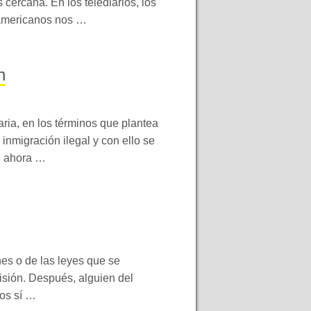
cercana. En los telediarios, los
eamericanos nos …
n
ria, en los términos que plantea
 inmigración ilegal y con ello se
n ahora …
nes o de las leyes que se
sión. Después, alguien del
ros sí …