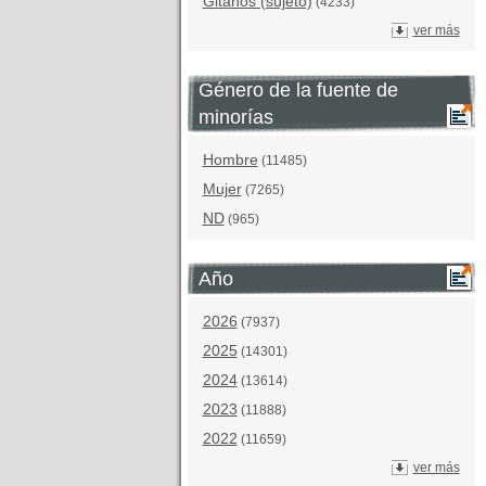
Gitanos (sujeto)
(4233)
ver más
Género de la fuente de
minorías
Hombre
(11485)
Mujer
(7265)
ND
(965)
Año
2026
(7937)
2025
(14301)
2024
(13614)
2023
(11888)
2022
(11659)
ver más