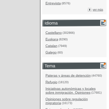
Entrevista
(8576)
ver más
Idioma
Castellano
(302866)
Euskara
(8290)
Catalan
(7949)
Galego
(60)
Tema
Pateras y áreas de detención
(44760)
Refugio
(18120)
Iniciativas autonómicas y locales
sobre inmigración. Opiniones
(17681)
Opiniones sobre regulación
migratoria
(16173)