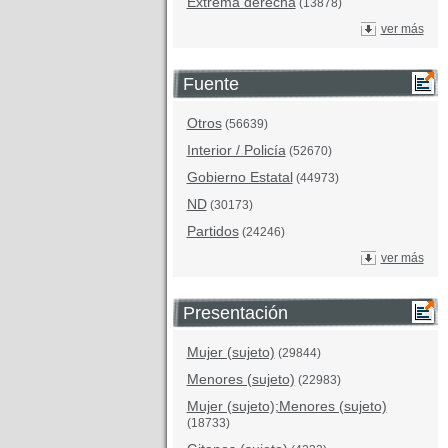
Extrema derecha
(13878)
ver más
Fuente
Otros
(56639)
Interior / Policía
(52670)
Gobierno Estatal
(44973)
ND
(30173)
Partidos
(24246)
ver más
Presentación
Mujer (sujeto)
(29844)
Menores (sujeto)
(22983)
Mujer (sujeto);Menores (sujeto)
(18733)