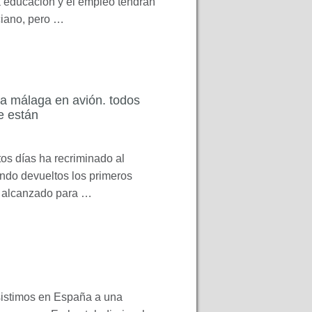
la educación y el empleo tendrán
ciano, pero …
o a málaga en avión. todos
e están
os días ha recriminado al
endo devueltos los primeros
do alcanzado para …
sistimos en España a una