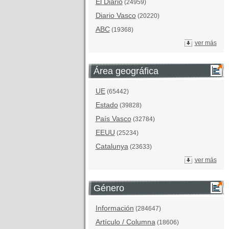
El Diario
(24959)
Diario Vasco
(20220)
ABC
(19368)
ver más
Área geográfica
UE
(65442)
Estado
(39828)
País Vasco
(32784)
EEUU
(25234)
Catalunya
(23633)
ver más
Género
Información
(284647)
Artículo / Columna
(18606)