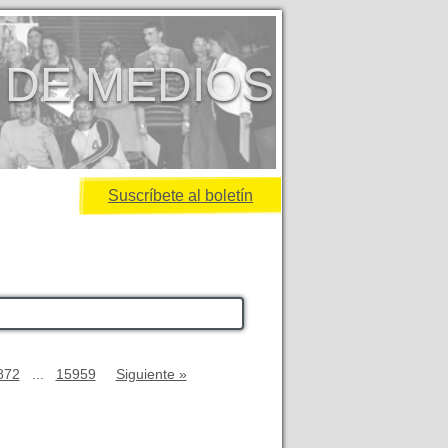
 DE MEDIOS
Suscríbete al boletín
872
...
15959
Siguiente »