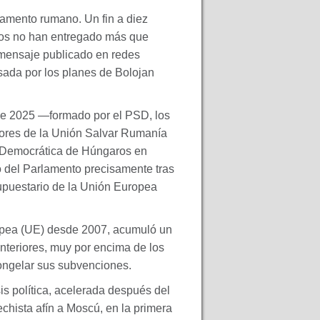
lamento rumano. Un fin a diez
os no han entregado más que
 mensaje publicado en redes
usada por los planes de Bolojan
 de 2025 —formado por el
PSD
, los
dores de la Unión Salvar Rumanía
n Democrática de Húngaros en
do del Parlamento precisamente tras
supuestario de la Unión Europea
pea (UE) desde 2007, acumuló un
nteriores, muy por encima de los
congelar sus subvenciones.
sis política, acelerada después del
echista afín a Moscú, en la primera