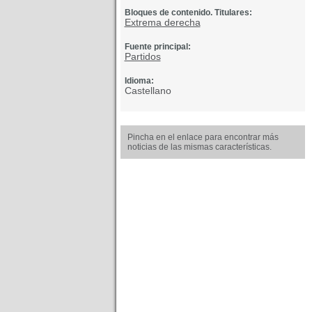
Bloques de contenido. Titulares:
Extrema derecha
Fuente principal:
Partidos
Idioma:
Castellano
Pincha en el enlace para encontrar más
noticias de las mismas características.