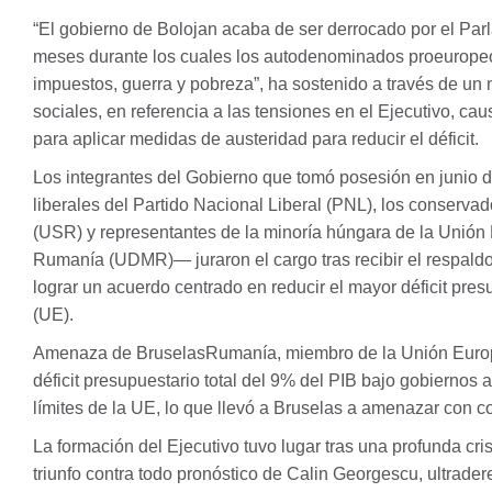
“El gobierno de Bolojan acaba de ser derrocado por el Par
meses durante los cuales los autodenominados proeurope
impuestos, guerra y pobreza”, ha sostenido a través de un
sociales, en referencia a las tensiones en el Ejecutivo, ca
para aplicar medidas de austeridad para reducir el déficit.
Los integrantes del Gobierno que tomó posesión en junio
liberales del Partido Nacional Liberal (
PNL
), los conserva
(
USR
) y representantes de la minoría húngara de la Unió
Rumanía (
UDMR
)— juraron el cargo tras recibir el respal
lograr un acuerdo centrado en reducir el mayor déficit pre
(UE).
Amenaza de BruselasRumanía, miembro de la Unión Euro
déficit presupuestario total del 9% del
PIB
bajo gobiernos a
límites de la UE, lo que llevó a Bruselas a amenazar con 
La formación del Ejecutivo tuvo lugar tras una profunda cri
triunfo contra todo pronóstico de Calin Georgescu, ultrader