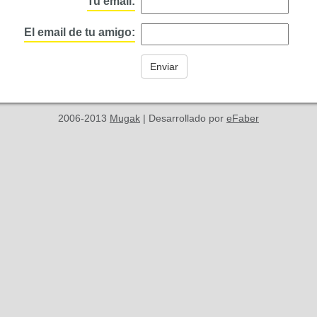
Tu email:
El email de tu amigo:
2006-2013
Mugak
| Desarrollado por
eFaber