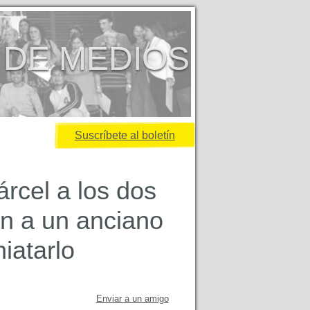
 DE MEDIOS
Suscríbete al boletín
rcel a los dos
n a un anciano
iatarlo
Enviar a un amigo