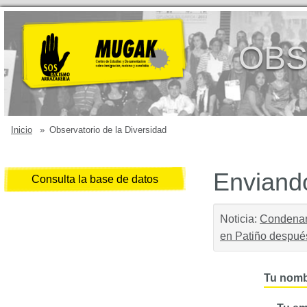
OBS
Inicio
»
Observatorio de la Diversidad
Enviando
Consulta la base de datos
Noticia:
Condenan 
en Patiño despué
Tu nomb