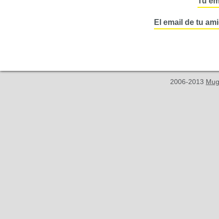
Tu em
El email de tu am
2006-2013
Mug