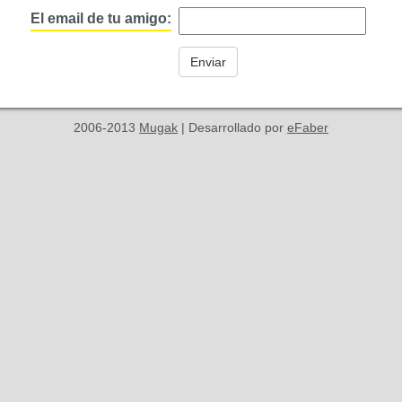
El email de tu amigo:
2006-2013
Mugak
| Desarrollado por
eFaber