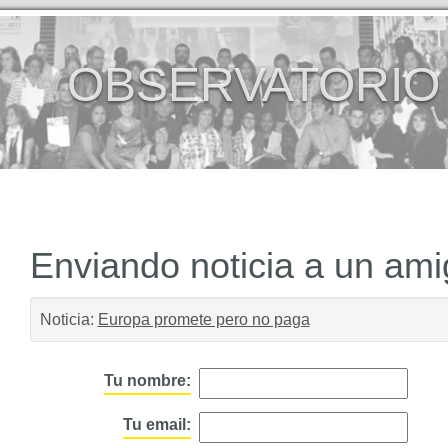
OBSERVATORIO
Enviando noticia a un am
Noticia:
Europa promete pero no paga
Tu nombre:
Tu email: