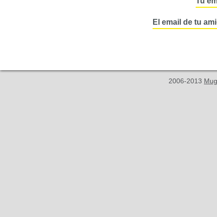
Tu em
El email de tu am
2006-2013
Mug