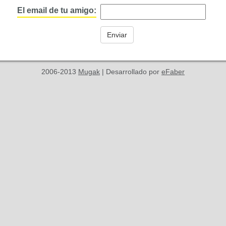
El email de tu amigo:
2006-2013
Mugak
| Desarrollado por
eFaber