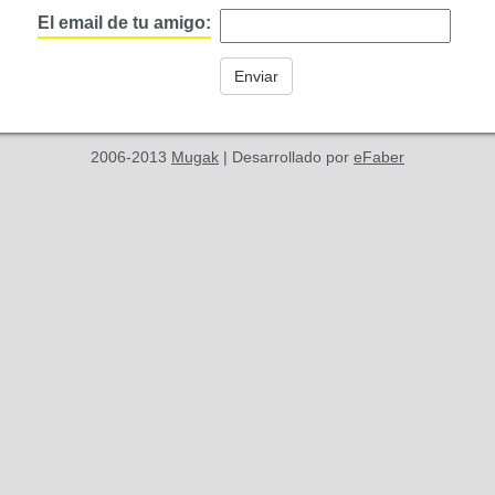
El email de tu amigo:
2006-2013
Mugak
| Desarrollado por
eFaber