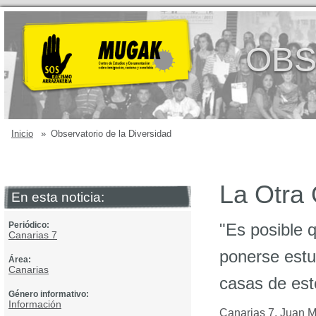
OBS
Inicio
»
Observatorio de la Diversidad
La Otra O
En esta noticia:
Periódico:
"Es posible 
Canarias 7
ponerse estud
Área:
Canarias
casas de esto
Género informativo:
Información
Canarias 7
,
Juan M