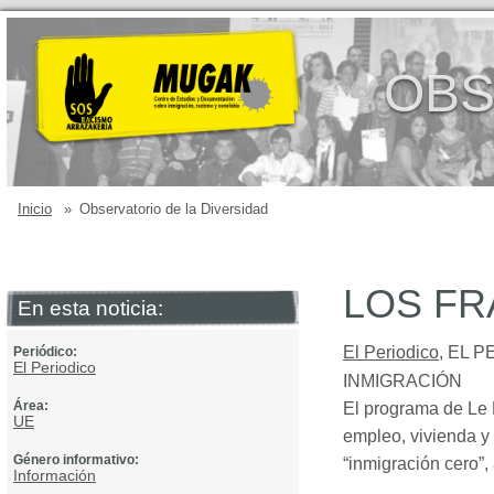
OBS
Inicio
»
Observatorio de la Diversidad
LOS FR
En esta noticia:
El Periodico
,
EL P
Periódico:
El Periodico
INMIGRACI
ÓN
Área:
El programa de Le P
UE
empleo, vivienda y
Género informativo:
“inmigración cero”,
Información