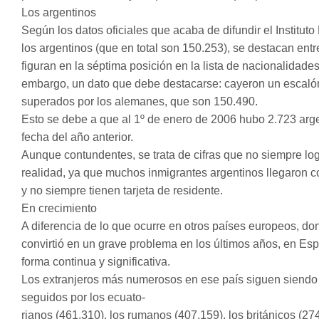
Los argentinos
Según los datos oficiales que acaba de difundir el Institut
los argentinos (que en total son 150.253), se destacan ent
figuran en la séptima posición en la lista de nacionalidad
embargo, un dato que debe destacarse: cayeron un escalón
superados por los alemanes, que son 150.490.
Esto se debe a que al 1º de enero de 2006 hubo 2.723 ar
fecha del año anterior.
Aunque contundentes, se trata de cifras que no siempre log
realidad, ya que muchos inmigrantes argentinos llegaron 
y no siempre tienen tarjeta de residente.
En crecimiento
A diferencia de lo que ocurre en otros países europeos, d
convirtió en un grave problema en los últimos años, en Es
forma continua y significativa.
Los extranjeros más numerosos en ese país siguen siendo 
seguidos por los ecuato-
rianos (461.310), los rumanos (407.159), los británicos (2