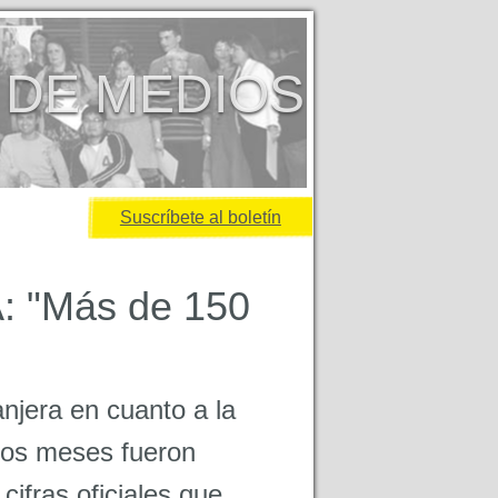
 DE MEDIOS
Suscríbete al boletín
: "Más de 150
"
njera en cuanto a la
mos meses fueron
ifras oficiales que