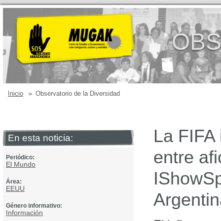
OBS
Inicio
»
Observatorio de la Diversidad
La FIFA 
En esta noticia:
entre af
Periódico:
El Mundo
IShowSpe
Área:
EEUU
Argentin
Género informativo:
Información