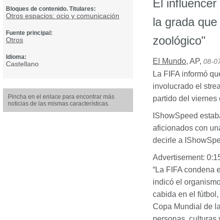
El influencer
Bloques de contenido. Titulares:
Otros espacios: ocio y comunicación
la grada que
Fuente principal:
zoológico"
Otros
Idioma:
El Mundo
,
AP
,
08-0
Castellano
La
FIFA
informó que
involucrado el str
Pincha en el enlace para encontrar más
partido del viernes
noticias de las mismas características.
IShowSpeed estaba 
aficionados con un
decirle a IShowSpee
Advertisement: 0:1
“La
FIFA
condena en
indicó el organismo
cabida en el fútbol
Copa Mundial de l
personas, culturas