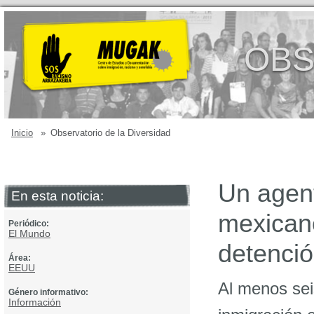
OBS
Inicio
»
Observatorio de la Diversidad
Un agen
En esta noticia:
mexicano
Periódico:
El Mundo
detenci
Área:
EEUU
Al menos se
Género informativo:
Información