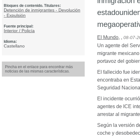
inmigración 
Bloques de contenido. Titulares:
Detención de inmigrantes - Devolución
estadounide
- Expulsión
megaoperati
Fuente principal:
Interior / Policía
El Mundo
,
,
08-07-2
Idioma:
Un agente del Serv
Castellano
migrante mexicano 
portavoz del gobie
Pincha en el enlace para encontrar más
noticias de las mismas características.
El fallecido fue i
encontraba en Esta
Seguridad Nacional
El incidente ocurri
agentes de
ICE
int
arrestar al migrante
Según la versión de
coche y desobedeci