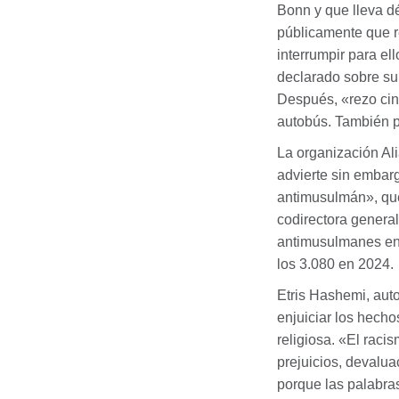
Bonn y que lleva d
públicamente que re
interrumpir para el
declarado sobre su 
Después, «rezo cin
autobús. También pu
La organización Ali
advierte sin embarg
antimusulmán», que
codirectora genera
antimusulmanes en
los 3.080 en 2024.
Etris Hashemi, auto
enjuiciar los hecho
religiosa. «El raci
prejuicios, devalua
porque las palabra