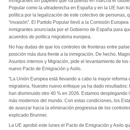
inmigrantes sin papeles que ha puesto en marcha el Gobie
Popular como la ultraderecha en España y en la UE han tr
política por la legalización de este colectivo de personas, 
“invasión”. El Partido Popular llevó a la Comisión Europea
inmigrantes anunciada por el Gobierno de España para que 
acuerdos de política migratoria europea.
No hay dudas de que los controles de fronteras entre país
posición más dura frente a la inmigración. De hecho, Mag
Asuntos internos y Migración, pide el levantamiento de los
nuevo Pacto de Emigración y Asilo.
“La Unión Europea está llevando a cabo la mayor reforma 
migratoria. Nuestro nuevo enfoque ya ha dado resultados: l
han disminuido otro 40 % en 2026. Estamos desplegando lo
más modernos del mundo. Con estas condiciones, los Est
de avanzar hacia la eliminación progresiva de los controles 
explicado Brunner.
La UE aprobó este lunes el Pacto de Emigración y Asilo que