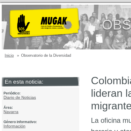
OBS
Inicio
»
Observatorio de la Diversidad
Colombia
En esta noticia:
lideran 
Periódico:
Diario de Noticias
migrant
Área:
Navarra
La oficina mu
Género informativo:
Información