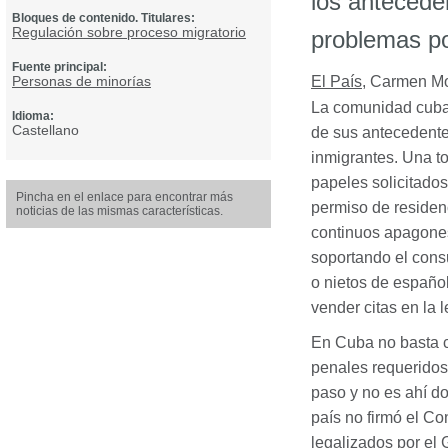
los antecede
Bloques de contenido. Titulares:
Regulación sobre proceso migratorio
problemas po
Fuente principal:
Personas de minorías
El País
,
Carmen M
La comunidad cuban
Idioma:
Castellano
de sus antecedente
inmigrantes. Una to
papeles solicitados
Pincha en el enlace para encontrar más
permiso de residenc
noticias de las mismas características.
continuos apagones
soportando el cons
o nietos de español
vender citas en la 
En Cuba no basta co
penales requeridos 
paso y no es ahí d
país no firmó el C
legalizados por el