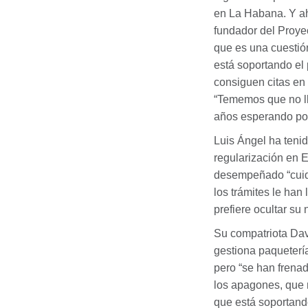
en La Habana. Y ah
fundador del Proye
que es una cuestió
está soportando el 
consiguen citas en 
“Tememos que no ll
años esperando por
Luis Ángel ha teni
regularización en 
desempeñado “cuida
los trámites le han
prefiere ocultar s
Su compatriota Dav
gestiona paquetería
pero “se han frenad
los apagones, que n
que está soportand