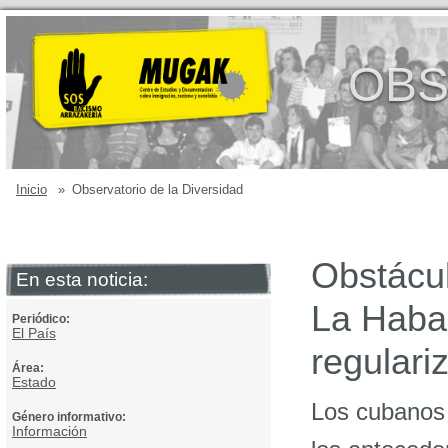
OBS
Inicio
»
Observatorio de la Diversidad
Obstácul
En esta noticia:
La Haban
Periódico:
El País
regulari
Área:
Estado
Los cubanos 
Género informativo:
Información