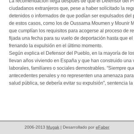
La recomendación llega después de que el Defensor del Pu
ciudadanos extranjeros que, pese a haber solicitado la regu
detenidos o informados de que podían ser expulsados del 
de estos casos, como los de Oussama Moumen y Mounir M.,
que cumplían los requisitos para acogerse al proceso de re
fijada una fecha para su vuelo de deportación hasta que el 
frenando la expulsión en el último momento.
Según explica el Defensor del Pueblo, en la mayoría de los
llevan años viviendo en España y que han construido una v
laborales, familiares o sociales demostrables. “Siempre q
antecedentes penales y no representen una amenaza para e
salud pública, se debería evitar su expulsión”, sentencia la 
2006-2013
Mugak
| Desarrollado por
eFaber