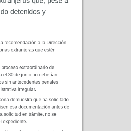
xtranjeros que, pese a
sido detenidos y
na recomendación a la Dirección
sonas extranjeras que estén
l proceso extraordinario de
a el 30 de junio
no deberían
ros sin antecedentes penales
trativa irregular.
sona demuestra que ha solicitado
revisen esa documentación antes de
a solicitud en trámite, no se
el expediente.