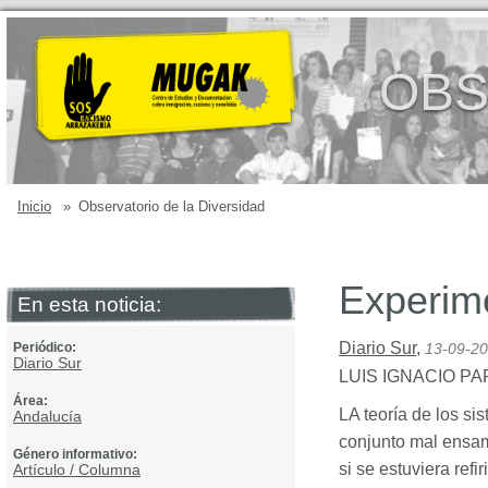
OBS
Inicio
»
Observatorio de la Diversidad
Experim
En esta noticia:
Diario Sur
,
Periódico:
13-09-2
Diario Sur
LUIS
IGNACIO
PA
Área:
LA teoría de los s
Andalucía
conjunto mal ensam
Género informativo:
si se estuviera ref
Artículo / Columna