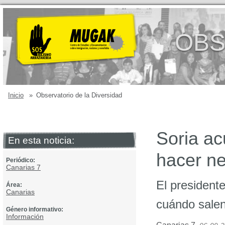
OBS
Inicio
»
Observatorio de la Diversidad
Soria ac
En esta noticia:
hacer ne
Periódico:
Canarias 7
El president
Área:
Canarias
cuándo salen
Género informativo:
Información