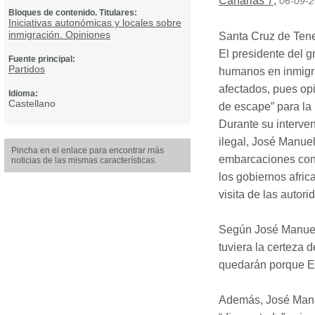
Canarias 7
,
06-09-
Bloques de contenido. Titulares:
Iniciativas autonómicas y locales sobre
inmigración. Opiniones
Santa Cruz de Tene
El presidente del g
Fuente principal:
Partidos
humanos en inmigra
afectados, pues op
Idioma:
Castellano
de escape” para la 
Durante su interve
ilegal, José Manue
Pincha en el enlace para encontrar más
embarcaciones con 
noticias de las mismas características.
los gobiernos afric
visita de las autor
Según José Manuel 
tuviera la certeza 
quedarán porque Es
Además, José Manue