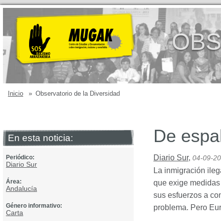
OBS
Inicio
»
Observatorio de la Diversidad
De espa
En esta noticia:
Diario Sur
,
Periódico:
04-09-2
Diario Sur
La inmigración ile
Área:
que exige medidas i
Andalucía
sus esfuerzos a co
Género informativo:
problema. Pero Euro
Carta