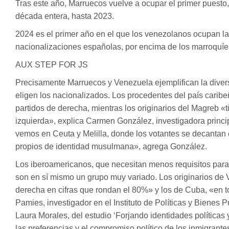
Tras este año, Marruecos vuelve a ocupar el primer puesto,
década entera, hasta 2023.
2024 es el primer año en el que los venezolanos ocupan la
nacionalizaciones españolas, por encima de los marroquí
AUX
STEP
FOR
JS
Precisamente Marruecos y Venezuela ejemplifican la diver
eligen los nacionalizados. Los procedentes del país carib
partidos de derecha, mientras los originarios del Magreb «
izquierda», explica Carmen González, investigadora princip
vemos en Ceuta y Melilla, donde los votantes se decantan 
propios de identidad musulmana», agrega González.
Los iberoamericanos, que necesitan menos requisitos para 
son en sí mismo un grupo muy variado. Los originarios de 
derecha en cifras que rondan el 80%» y los de Cuba, «en t
Pamies, investigador en el Instituto de Políticas y Bienes 
Laura Morales, del estudio ‘Forjando identidades políticas
las preferencias y el compromiso político de los inmigran