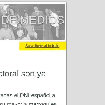
 DE MEDIOS
Suscríbete al boletín
toral son ya
cadas el DNI español a
 su mayoría marroquíes