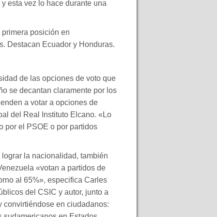
 y esta vez lo hace durante una
 primera posición en
es. Destacan Ecuador y Honduras.
sidad de las opciones de voto que
eño se decantan claramente por los
tienden a votar a opciones de
al del Real Instituto Elcano. «Lo
o por el
PSOE
o por partidos
lograr la nacionalidad, también
Venezuela «votan a partidos de
orno al 65%», especifica Carles
Públicos del
CSIC
y autor, junto a
 y convirtiéndose en ciudadanos:
tes sudamericanos en Estados