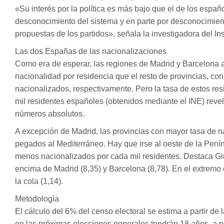
«Su interés por la política es más bajo que el de los españ
desconocimiento del sistema y en parte por desconocimient
propuestas de los partidos», señala la investigadora del Ins
Las dos Españas de las nacionalizaciones
Como era de esperar, las regiones de Madrid y Barcelon
nacionalidad por residencia que el resto de provincias, co
nacionalizados, respectivamente. Pero la tasa de estos re
mil residentes españoles (obtenidos mediante el
INE
) reve
números absolutos.
A excepción de Madrid, las provincias con mayor tasa de n
pegados al Mediterráneo. Hay que irse al oeste de la Pení
menos nacionalizados por cada mil residentes. Destaca Gi
encima de Madrid (8,35) y Barcelona (8,78). En el extrem
la cola (1,14).
Metodología
El cálculo del 6% del censo electoral se estima a partir de
en las próximas elecciones generales tendrán 18 años, a par