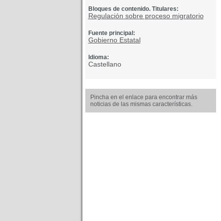
Bloques de contenido. Titulares:
Regulación sobre proceso migratorio
Fuente principal:
Gobierno Estatal
Idioma:
Castellano
Pincha en el enlace para encontrar más
noticias de las mismas características.