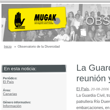
OBS
Inicio
»
Observatorio de la Diversidad
La Guard
En esta noticia:
reunión 
Periódico:
El País
El País
,
20-08-2006
Área:
Canarias
La Guardia Civil, t
patrullera Río Duer
Género informativo:
Información
embarcaciones, en l