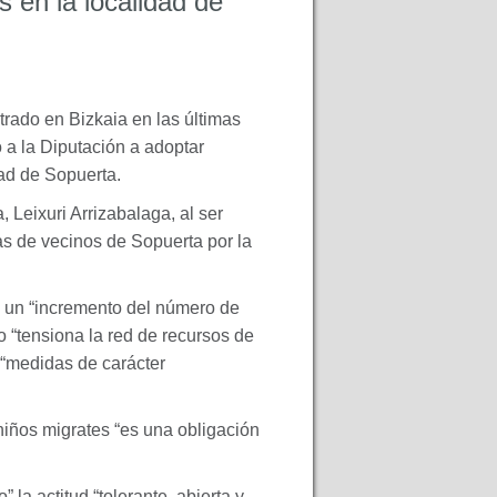
 en la localidad de
ado en Bizkaia en las últimas
 a la Diputación a adoptar
ad de Sopuerta.
 Leixuri Arrizabalaga, al ser
as de vecinos de Sopuerta por la
 un “incremento del número de
lo “tensiona la red de recursos de
 “medidas de carácter
niños migrates “es una obligación
la actitud “tolerante, abierta y