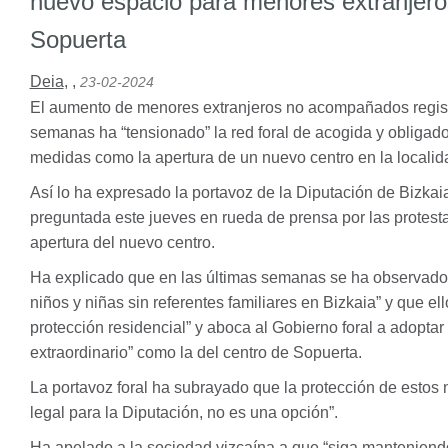
nuevo espacio para menores extranjeros
Sopuerta
Deia
,
,
23-02-2024
El aumento de menores extranjeros no acompañados registr
semanas ha “tensionado” la red foral de acogida y obligado
medidas como la apertura de un nuevo centro en la localid
Así lo ha expresado la portavoz de la Diputación de Bizkaia,
preguntada este jueves en rueda de prensa por las protest
apertura del nuevo centro.
Ha explicado que en las últimas semanas se ha observado
niños y niñas sin referentes familiares en Bizkaia” y que el
protección residencial” y aboca al Gobierno foral a adoptar
extraordinario” como la del centro de Sopuerta.
La portavoz foral ha subrayado que la protección de estos 
legal para la Diputación, no es una opción”.
Ha apelado a la sociedad vizcaína a que “siga manteniendo” 