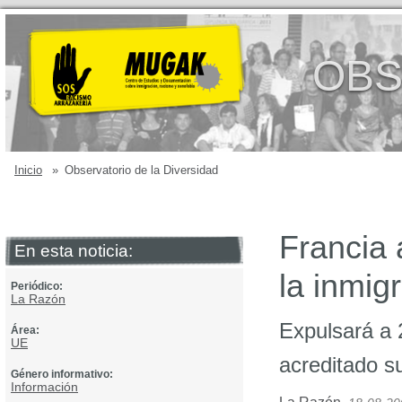
OBS
Inicio
»
Observatorio de la Diversidad
Francia 
En esta noticia:
la inmigr
Periódico:
La Razón
Expulsará a 
Área:
UE
acreditado s
Género informativo:
Información