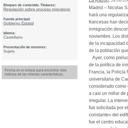
La Razón
,
18-08-20
Bloques de contenido. Titulares:
Madrid – Nicolas S
Regulación sobre proceso migratorio
hará una regulariza
Fuente principal:
francesas han deci
Gobierno Estatal
inmigración descont
Idioma:
noviembre. Los dist
Castellano
de la incapacidad 
Presentación de menores:
de la población que
Sujeto
Ayer, como prelud
de la política de i
Pincha en el enlace para encontrar más
Francia, la Policía
noticias de las mismas características.
universitaria de Ca
considerado como e
a casi un millar de
irregular. La inter
fue solicitada por 
constante» del edif
fue el centro educa