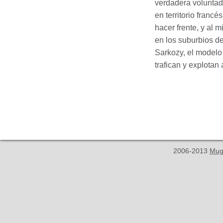
verdadera voluntad
en territorio francé
hacer frente, y al 
en los suburbios de
Sarkozy, el modelo
trafican y explota
2006-2013
Mug