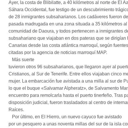
Ayer, la costa de Blibilatte, a 40 kilómetros al norte de El A
Sáhara Occidental, fue testigo de un descubrimiento trágic
de 28 inmigrantes subsaharianos. Los cadáveres fueron de
pasada madrugada en una zona situada a 35 kilómetros al 
comunidad de Daoura, y todos pertenecen a inmigrantes d
subsahariano que viajaban en dos pateras que se dirigían h
Canarias desde las costa atlántica marroquí, según fuentes 
citadas por la agencia de noticias marroquí
MAP
.
Más suerte
tuvieron otros 96 subsaharianos, que llegaron ayer al puer
Cristianos, al Sur de Tenerife. Entre ellos viajaban cinco 
mujer. La embarcación fue avistada a una milla al sur de P
lo que el buque «Salvamar Alpheratz», de Salvamento Marí
encuentro para remolcarla hasta el puerto tinerfeño. Tras p
disposición judicial, fueron trasladados al centro de intern
Raíces.
Por último, en El Hierro, un nuevo cayuco fue avistado
por un pesquero a unas noventa millas del sur de la isla c