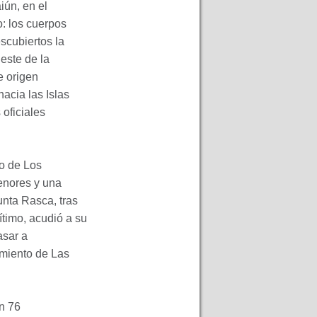
aiún, en el
o: los cuerpos
scubiertos la
este de la
e origen
acia las Islas
oficiales
to de Los
menores y una
unta Rasca, tras
timo, acudió a su
asar a
amiento de Las
on 76