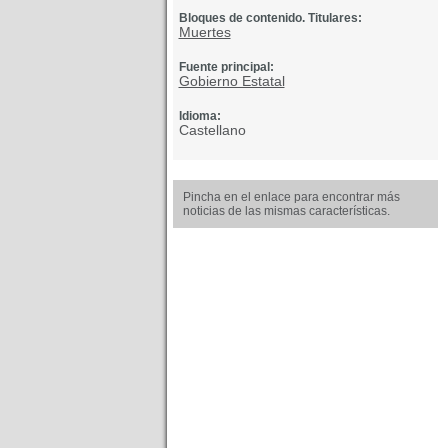
Bloques de contenido. Titulares:
Muertes
Fuente principal:
Gobierno Estatal
Idioma:
Castellano
Pincha en el enlace para encontrar más
noticias de las mismas características.