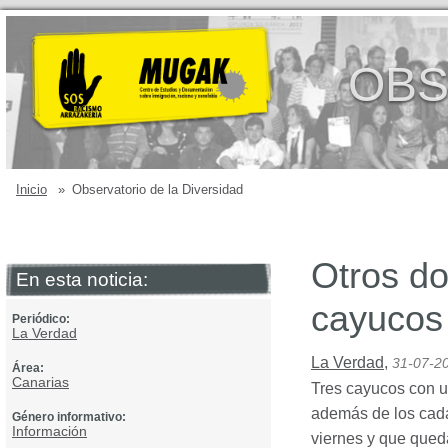
OBS
Inicio
»
Observatorio de la Diversidad
Otros do
En esta noticia:
cayucos
Periódico:
La Verdad
La Verdad
,
31-07-2
Área:
Canarias
Tres cayucos con un
además de los cadá
Género informativo:
Información
viernes y que qued