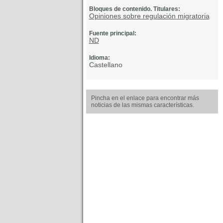
Bloques de contenido. Titulares:
Opiniones sobre regulación migratoria
Fuente principal:
ND
Idioma:
Castellano
Pincha en el enlace para encontrar más
noticias de las mismas características.