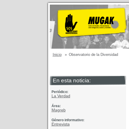
Inicio
»
Observatorio de la Diversidad
En esta noticia:
Periódico:
La Verdad
Área:
Magreb
Género informativo:
Entrevista