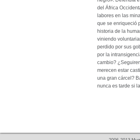
del África Occident
labores en las mina
que se enriqueció 
historia de la huma
viniendo voluntaria
perdido por sus gob
por la intransigen
cambio? ¿Seguirem
merecen estar casti
una gran cárcel? B
nunca es tarde si l
2006-2013
Mug