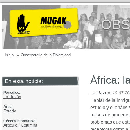
OBS
Inicio
»
Observatorio de la Diversidad
África: 
En esta noticia:
La Razón
,
Periódico:
10-07-20
La Razón
Hablar de la inmigr
Área:
estudio y el anális
Estado
países de procedenc
Género informativo:
problemas que esta
Artículo / Columna
receptoras como a 