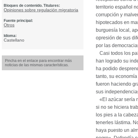
Bloques de contenido. Titulares:
territorio español
Opiniones sobre regulación migratoria
corrupción y malve
Fuente principal:
hipotecados en man
Otros
burguesía local, ap
Idioma:
opresión de sus di
Castellano
por las democracia
Casi todos los paí
han logrado su ind
Pincha en el enlace para encontrar más
noticias de las mismas características.
ha podido desprend
tanto, su economía 
fueron haciendo gr
sus independencias
«El azúcar sería 
si no se hiciera tr
los pies a la cabez
tenerles lástima. N
haya puesto un alm
negro». Defendía e