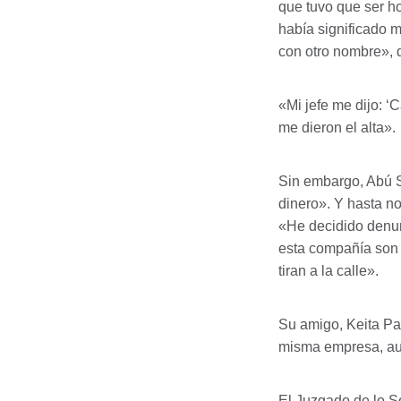
que tuvo que ser h
había significado m
con otro nombre», 
«Mi jefe me dijo: ‘
me dieron el alta».
Sin embargo, Abú S
dinero». Y hasta n
«He decidido denun
esta compañía son 
tiran a la calle».
Su amigo, Keita Pa
misma empresa, aun
El Juzgado de lo S