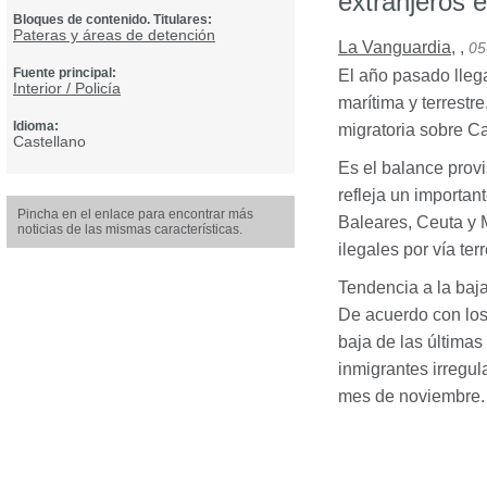
extranjeros e
Bloques de contenido. Titulares:
Pateras y áreas de detención
La Vanguardia
,
,
05
Fuente principal:
El año pasado lleg
Interior / Policía
marítima y terrest
Idioma:
migratoria sobre C
Castellano
Es el balance provi
refleja un importan
Pincha en el enlace para encontrar más
Baleares, Ceuta y 
noticias de las mismas características.
ilegales por vía terr
Tendencia a la baj
De acuerdo con los 
baja de las últimas
inmigrantes irregul
mes de noviembre.