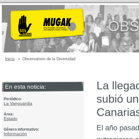
OBS
Inicio
»
Observatorio de la Diversidad
La llega
En esta noticia:
subió u
Periódico:
La Vanguardia
Canaria
Área:
Estado
El año pasad
Género informativo:
Información