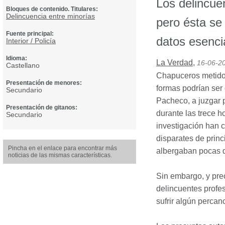
Los delincue
Bloques de contenido. Titulares:
Delincuencia entre minorías
pero ésta se 
Fuente principal:
datos esenci
Interior / Policía
Idioma:
La Verdad
,
16-06-2
Castellano
Chapuceros metidos
Presentación de menores:
formas podrían ser 
Secundario
Pacheco, a juzgar p
Presentación de gitanos:
durante las trece 
Secundario
investigación han c
disparates de princi
Pincha en el enlace para encontrar más
albergaban pocas du
noticias de las mismas características.
Sin embargo, y pre
delincuentes profes
sufrir algún percan