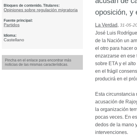
acusan de ca
Bloques de contenido. Titulares:
Opiniones sobre regulación migratoria
oposición, y 
Fuente principal:
Partidos
La Verdad
,
31-05-2
José Luis Rodrígue
Idioma:
Castellano
de la Nación un am
el otro para hacer o
enzarzarse en ese t
Pincha en el enlace para encontrar más
sobre
ETA
y el alto
noticias de las mismas características.
en el frágil conse
producirá en el pró
Esta circunstancia
acusación de Rajoy
la organización te
pocas veces. En est
dedos de la mano y 
intervenciones.