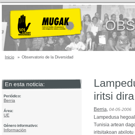
OBS
Inicio
»
Observatorio de la Diversidad
Lampedu
En esta noticia:
iritsi dira
Periódico:
Berria
Berria
,
04-05-2006
Área:
UE
Lampedusa hegoalde
Tunisia artean dagoe
Género informativo:
Información
iritsitakoan atxilo