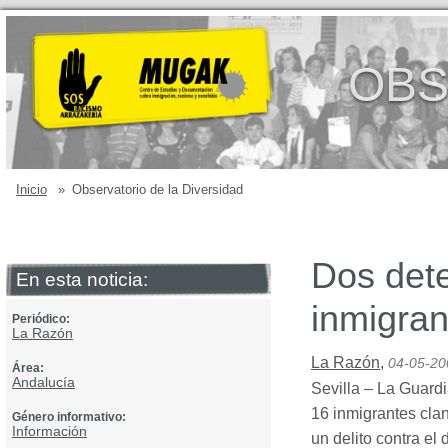
OBS
Inicio
»
Observatorio de la Diversidad
Dos dete
En esta noticia:
inmigra
Periódico:
La Razón
La Razón
,
04-05-20
Área:
Andalucía
Sevilla – La Guardi
16 inmigrantes cla
Género informativo:
Información
un delito contra el