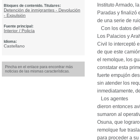
Instituto Armado, l
Bloques de contenido. Titulares:
Detención de inmigrantes - Devolución
Paradas y finalizó 
- Expulsión
de una serie de rui
Fuente principal:
Con los datos del v
Interior / Policía
Los Palacios y Ara
Idioma:
Civil lo interceptó
Castellano
de que este camión 
el remolque, los gua
Pincha en el enlace para encontrar más
constatar esta prime
noticias de las mismas características.
fuerte empujón desd
sin atender los req
inmediatamente, de
Los agentes
dieron entonces avi
sumaron al operati
Osuna, que lograron
remolque fue trasl
para proceder a su 