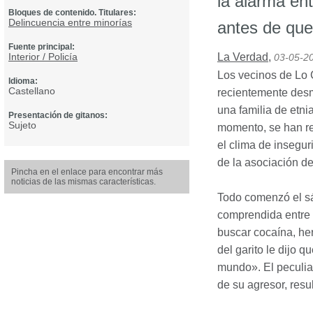
la alarma ent
Bloques de contenido. Titulares:
Delincuencia entre minorías
antes de que
Fuente principal:
Interior / Policía
La Verdad
,
03-05-2
Los vecinos de Lo 
Idioma:
Castellano
recientemente desm
una familia de etni
Presentación de gitanos:
Sujeto
momento, se han reg
el clima de insegur
de la asociación de
Pincha en el enlace para encontrar más
noticias de las mismas características.
Todo comenzó el sá
comprendida entre 
buscar cocaína, he
del garito le dijo 
mundo». El peculiar
de su agresor, resul