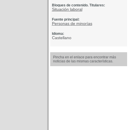
Bloques de contenido. Titulares:
Situación laboral
Fuente principal:
Personas de minorías
Idioma:
Castellano
Pincha en el enlace para encontrar más
noticias de las mismas características.