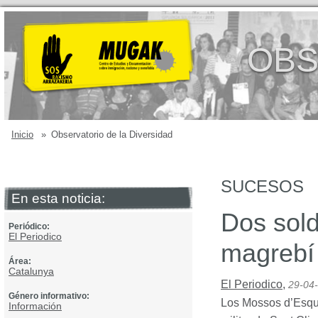
OBS
Inicio
»
Observatorio de la Diversidad
SUCESOS
En esta noticia:
Dos sol
Periódico:
El Periodico
magrebí
Área:
Catalunya
El Periodico
,
29-04
Género informativo:
Los Mossos d’Esqua
Información