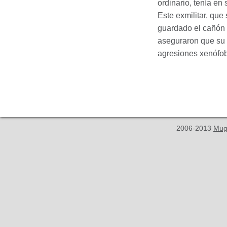
ordinario, tenía en
Este exmilitar, que
guardado el cañón c
aseguraron que su e
agresiones xenófob
2006-2013
Mug