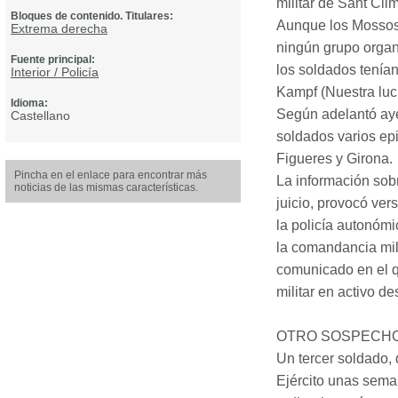
militar de Sant Cl
Bloques de contenido. Titulares:
Aunque los Mossos 
Extrema derecha
ningún grupo organ
Fuente principal:
los soldados tenía
Interior / Policía
Kampf (Nuestra lucha
Idioma:
Según adelantó ay
Castellano
soldados varios ep
Figueres y Girona.
Pincha en el enlace para encontrar más
La información sobr
noticias de las mismas características.
juicio, provocó ver
la policía autonóm
la comandancia mil
comunicado en el q
militar en activo d
OTRO
SOSPECH
Un tercer soldado, 
Ejército unas seman