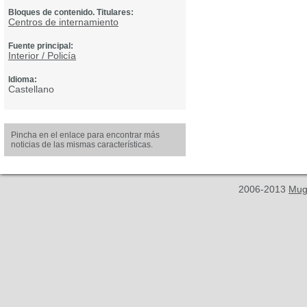
Bloques de contenido. Titulares:
Centros de internamiento
Fuente principal:
Interior / Policía
Idioma:
Castellano
Pincha en el enlace para encontrar más
noticias de las mismas características.
2006-2013
Mug